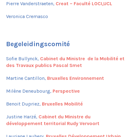
Pierre Vanderstraeten,
Creat – Faculté LOCI,UCL
Zennepark
Voetgangersbrug over de Berenkuil
Veronica Cremasco
Sint-Remiplein
Prospectie
Begeleidingscomité
Sofie Bullynck,
Cabinet du Ministre de la Mobilité et
des Travaux publics Pascal Smet
Martine Cantillon,
Bruxelles Environnement
Milène Deneubourg,
Perspective
Benoit Dupriez,
Bruxelles Mobilité
Justine Harzé,
Cabinet du Ministre du
développement territorial Rudy Vervoort
Lauriane Lauhery,
Bruxelles Développement Urbain