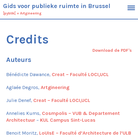
Gids voor publieke ruimte in Brussel
]pyblik[
+
Artgineering
Kader
Credits
Doelstellingen
Doelgroep
Definitie van de publieke ruimte
Download de PDF's
Werkwijze
Auteurs
Context
Bénédicte Dawance,
Creat – Faculté LOCI,UCL
Algemene typologie van de Brusselse
publieke ruimtes
Aglaée Degros,
Artgineering
Specifieke kenmerken van het
Brusselse grondgebied
De Brussels planologische context en
Julie Denef,
Creat – Faculté LOCI,UCL
operationele werkinstrumenten
Annelies Kums,
Cosmpolis – VUB & Departement
Ambities
Architectuur
–
KUL Campus Sint-Lucas
Projectbeheer
Proces
Benoit Moritz,
LoUIsE – Faculté d’Architecture de l’ULB
Economie