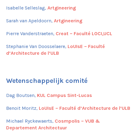
Inrichting van de publieke ruimte
Isabelle Selleslag,
Artgineering
Netwerk
Delen
Sarah van Apeldoorn,
Artgineering
Ecosysteem
Pierre Vanderstraeten,
Creat – Faculté LOCI,UCL
Esthetiek
Maak hier het draaiboek van je project
Stephanie Van Doosselaere,
LoUIsE – Faculté
Toepassingen
d’Architecture de l’ULB
Henri Bergéstraat
Moutstraat
Brouwerijstraat
Wetenschappelijk comité
Vorstlaan
Orban kruising
Gemeenteplein van Molenbeek
Dag Boutsen,
KUL Campus Sint-Lucas
Kardinaal Mercierplein
Benoit Moritz,
LoUIsE – Faculté d’Architecture de l’ULB
Dumonplein
Rogierplein
Michael Ryckewaerts,
Cosmpolis – VUB &
Vlakte van Bourdon
Departement Architectuur
Park L28
Marconipark