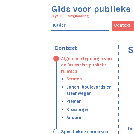
Gids voor publieke 
]pyblik[
+
Artgineering
Kader
Context
S
Context
Algemene typologie van
de Brusselse publieke
ruimtes
Straten
Lanen, boulevards en
steenwegen
Pleinen
Kruisingen
Andere
De
Specifieke kenmerken