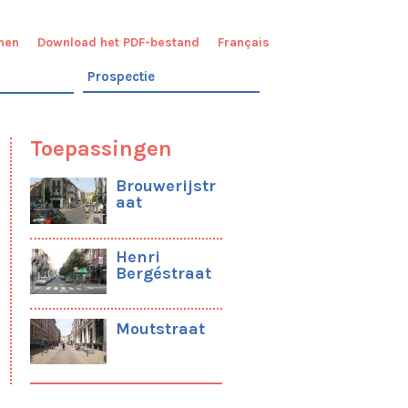
nen
Download het PDF-bestand
Français
Prospectie
Kader
Doelstellingen
Doelgroep
Toepassingen
Definitie
van
Brouwerijstr
de
aat
publieke
ruimte
Werkwijze
Henri
Bergéstraat
Context
Algemene
typologie
Moutstraat
van
de
Brusselse
publieke
ruimtes