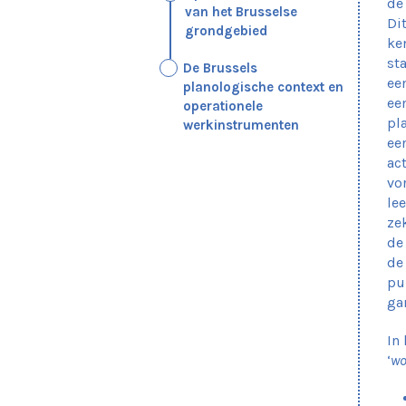
de
van het Brusselse
Di
grondgebied
ke
st
De Brussels
ee
planologische context en
ee
operationele
pl
werkinstrumenten
ee
ac
vo
le
ze
de
de
pu
ga
In 
‘
wo