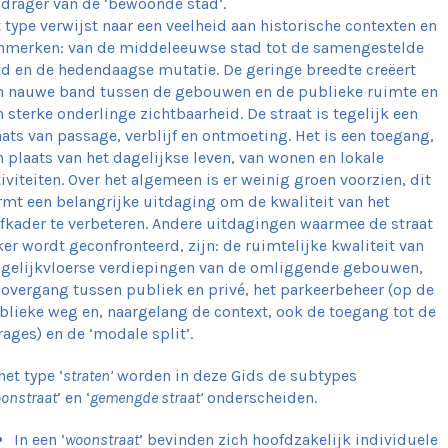
 drager van de ‘bewoonde stad’.
t type verwijst naar een veelheid aan historische contexten en
nmerken: van de middeleeuwse stad tot de samengestelde
ad en de hedendaagse mutatie. De geringe breedte creëert
n nauwe band tussen de gebouwen en de publieke ruimte en
n sterke onderlinge zichtbaarheid. De straat is tegelijk een
aats van passage, verblijf en ontmoeting. Het is een toegang,
n plaats van het dagelijkse leven, van wonen en lokale
tiviteiten. Over het algemeen is er weinig groen voorzien, dit
rmt een belangrijke uitdaging om de kwaliteit van het
efkader te verbeteren. Andere uitdagingen waarmee de straat
ker wordt geconfronteerd, zijn: de ruimtelijke kwaliteit van
 gelijkvloerse verdiepingen van de omliggende gebouwen,
 overgang tussen publiek en privé, het parkeerbeheer (op de
blieke weg en, naargelang de context, ook de toegang tot de
rages) en de ‘modale split’.
het type ‘
straten’
worden in deze Gids de subtypes
onstraat
’ en ‘
gemengde straat’
onderscheiden.
In een ‘
woonstraat
’ bevinden zich hoofdzakelijk individuele