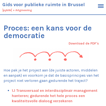
Gids voor publieke ruimte in Brussel
]pyblik[
+
Artgineering
Kader
Doelstellingen
Proces: een kans voor de
Doelgroep
Definitie van de publieke ruimte
democratie
Werkwijze
Download de PDF's
Context
Algemene typologie van de Brusselse
publieke ruimtes
Specifieke kenmerken van het
Brusselse grondgebied
Hoe pak je het project aan (de juiste actoren, middelen
De Brussels planologische context en
operationele werkinstrumenten
en aanpak) en voorkom je dat de basisprincipes van het
project niet verloren gaan gedurende het traject?
Ambities
Projectbeheer
1.1 Transversaal en interdisciplinair management
Proces
hanteren; gedurende het hele proces een
Economie
kwaliteitsvolle dialoog verzekeren
Inrichting van de publieke ruimte