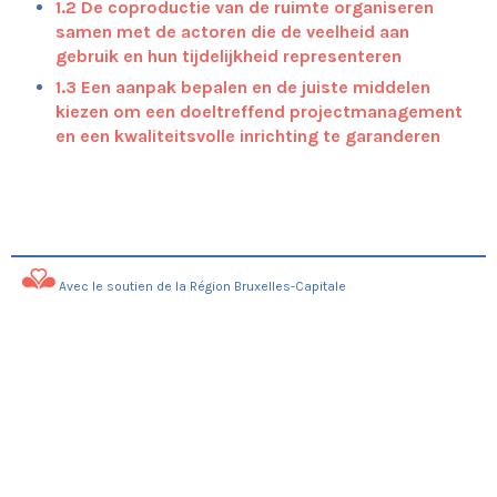
1.2 De coproductie van de ruimte organiseren
Netwerk
samen met de actoren die de veelheid aan
Delen
gebruik en hun tijdelijkheid representeren
Ecosysteem
1.3 Een
aanpak
bepalen en de
juiste middelen
Esthetiek
kiezen om een doeltreffend projectmanagement
Maak hier het draaiboek van je project
en een kwaliteitsvolle inrichting te garanderen
Toepassingen
Henri Bergéstraat
Moutstraat
Brouwerijstraat
Vorstlaan
Avec le soutien de la Région Bruxelles-Capitale
Orban kruising
Gemeenteplein van Molenbeek
Kardinaal Mercierplein
Dumonplein
Rogierplein
Vlakte van Bourdon
Park L28
Marconipark
Zennepark