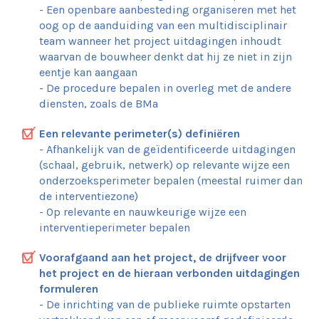
Projectbeheer
- Een openbare aanbesteding organiseren met het
Proces
oog op de aanduiding van een multidisciplinair
Economie
team wanneer het project uitdagingen inhoudt
Inrichting van de publieke ruimte
waarvan de bouwheer denkt dat hij ze niet in zijn
Netwerk
eentje kan aangaan
Delen
- De procedure bepalen in overleg met de andere
Ecosysteem
diensten, zoals de BMa
Esthetiek
Een relevante perimeter(s) definiëren
Maak hier het draaiboek van je project
- Afhankelijk van de geïdentificeerde uitdagingen
Toepassingen
(schaal, gebruik, netwerk) op relevante wijze een
Henri Bergéstraat
onderzoeksperimeter bepalen (meestal ruimer dan
Moutstraat
de interventiezone)
- Op relevante en nauwkeurige wijze een
Brouwerijstraat
interventieperimeter bepalen
Vorstlaan
Orban kruising
Voorafgaand aan het project, de drijfveer voor
Gemeenteplein van Molenbeek
het project en de hieraan verbonden uitdagingen
Kardinaal Mercierplein
formuleren
Dumonplein
- De inrichting van de publieke ruimte opstarten
Rogierplein