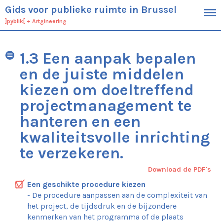
Gids voor publieke ruimte in Brussel
]pyblik[
+
Artgineering
1.3 Een aanpak bepalen
en de juiste middelen
Kader
Doelstellingen
kiezen om doeltreffend
Doelgroep
projectmanagement te
Definitie van de publieke ruimte
hanteren en een
Werkwijze
kwaliteitsvolle inrichting
Context
te verzekeren.
Algemene typologie van de Brusselse
publieke ruimtes
Specifieke kenmerken van het
Download de PDF's
Brusselse grondgebied
Een geschikte procedure kiezen
De Brussels planologische context en
operationele werkinstrumenten
- De procedure aanpassen aan de complexiteit van
het project, de tijdsdruk en de bijzondere
Ambities
kenmerken van het programma of de plaats