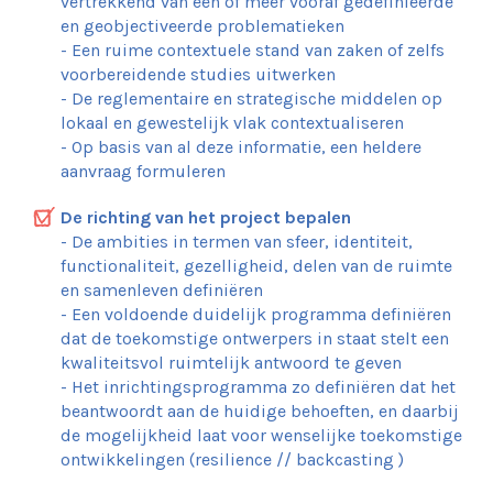
vertrekkend van een of meer vooraf gedefinieerde
Vlakte van Bourdon
en geobjectiveerde problematieken
Park L28
- Een ruime contextuele stand van zaken of zelfs
Marconipark
voorbereidende studies uitwerken
Zennepark
- De reglementaire en strategische middelen op
Voetgangersbrug over de Berenkuil
lokaal en gewestelijk vlak contextualiseren
Sint-Remiplein
- Op basis van al deze informatie, een heldere
aanvraag formuleren
Prospectie
De richting van het project bepalen
- De ambities in termen van sfeer, identiteit,
functionaliteit, gezelligheid, delen van de ruimte
en samenleven definiëren
- Een voldoende duidelijk programma definiëren
dat de toekomstige ontwerpers in staat stelt een
kwaliteitsvol ruimtelijk antwoord te geven
- Het inrichtingsprogramma zo definiëren dat het
beantwoordt aan de huidige behoeften, en daarbij
de mogelijkheid laat voor wenselijke toekomstige
ontwikkelingen (resilience // backcasting )