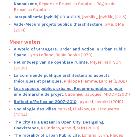
Kanaalzone
, Région de Bruxelles Capitale, Région de
Bruxelles Capitale
Jaarpublicatie ]pyblik[ 2014-2015
, ]pyblik[, ]pyblik[ (2015)
Vade-Mecum projets publics d’architecture
, bMa, bMa
(2014)
Meer weten
A World of Strangers. Order and Action in Urban Public
Space
, Lynn Lofland, Basic Books (1973)
Het ontwerp van de openbare ruimte
, Meyer, Han, SUN
(2006)
La commande publique architecturale: aspects
théoriques et pratiques
, Philippe Flamme, Larcier (2002)
Les espaces publics urbains. Recommandations pour
une démarche de projet
, Cabanieu, Jacques, MIQCP (2001)
Reflectie/Reflexion 2007-2010
, ]pyblik[, ]pyblik[ (2010)
Sociologie des villes
, Yankel, Fijalkow, La Découverte
(2004)
The City as a Bazaar in Open City: Designing
Coexistence
, Reijndorp, Arnold, SUN (2009)
The morality of Urban Public Life
, Lofland, Lynn, Places