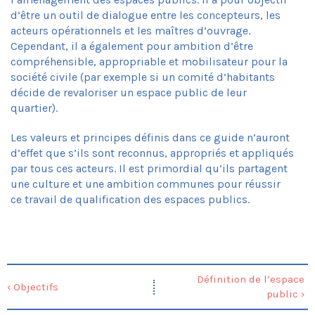
Maillage
d’être un outil de dialogue entre les concepteurs, les
Partage
acteurs opérationnels et les maîtres d’ouvrage.
Ecosystème
Cependant, il a également pour ambition d’être
Esthétique
compréhensible, appropriable et mobilisateur pour la
Composez la feuille de route de votre
société civile (par exemple si un comité d’habitants
projet
décide de revaloriser un espace public de leur
Applications
quartier).
Rue Henri Bergé
Les valeurs et principes définis dans ce guide n’auront
Rue de la Braie
d’effet que s’ils sont reconnus, appropriés et appliqués
Rue de la Brasserie
par tous ces acteurs. Il est primordial qu’ils partagent
Boulevard du Souverain
une culture et une ambition communes pour réussir
Croisement Orban
ce travail de qualification des espaces publics.
Place Communale de Molenbeek
Place Cardinal Mercier
Place Dumon
Place Rogier
Plaine du Bourdon
Définition de l’espace
Parc L28
‹ Objectifs
public ›
Parc Marconi
Parc de la Senne