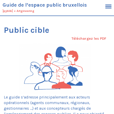
Guide de l’espace public bruxellois
]pyblik[
+
Artgineering
Cadre
Objectifs
Public cible
Public cible
Définition de l’espace public
Téléchargez les PDF
Démarche
Contexte
Typologie générique des espaces
bruxellois
Spécificités du territoire bruxellois
Cadres planologiques et outils
opérationnels bruxellois
Ambitions
Conduite du projet
Le guide s’adresse principalement aux acteurs
Processus
opérationnels (agents communaux, régionaux,
Economie
gestionnaires …) et aux concepteurs chargés de
Aménagement de l’espace public
l’aménagement des espaces publics. Il a pour objectif