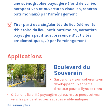
Aménagement de l’espace public
une scénographie paysagère (fond de vallée,
perspectives et ouvertures visuelles, repères
Maillage
patrimoniaux) par l’aménagement
Partage
Ecosystème
Tirer parti des singularités du lieu (éléments
Esthétique
d’histoire du lieu, petit patrimoine, caractère
Composez la feuille de route de votre
projet
paysager spécifique, présence d’activités
emblématiques, …) par l’aménagement
Applications
Rue Henri Bergé
Applications
Rue de la Braie
Rue de la Brasserie
Boulevard du
Boulevard du Souverain
Souverain
Croisement Orban
Place Communale de Molenbeek
Garder une vision cohérente en
Place Cardinal Mercier
développant un schéma
directeur pour la ligne de tram
Place Dumon
Place Rogier
Créer une lisibilité paysagère qui ouvre des perspectives
vers les parcs et autres espaces emblématiques
Plaine du Bourdon
En savoir plus
Parc L28