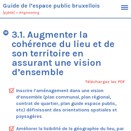
Guide de l’espace public bruxellois
]pyblik[
+
Artgineering
Cadre
3.1. Augmenter la
Objectifs
cohérence du lieu et de
Public cible
Définition de l’espace public
son territoire en
Démarche
assurant une vision
Contexte
d’ensemble
Typologie générique des espaces
bruxellois
Téléchargez les PDF
Spécificités du territoire bruxellois
Inscrire l’aménagement dans une vision
Cadres planologiques et outils
opérationnels bruxellois
d’ensemble (plan communal, plan régional,
contrat de quartier, plan guide espace public,
Ambitions
etc) définissant des orientations spatiales et
Conduite du projet
paysagères
Processus
Economie
Améliorer la lisibilité de la géographie du lieu, par