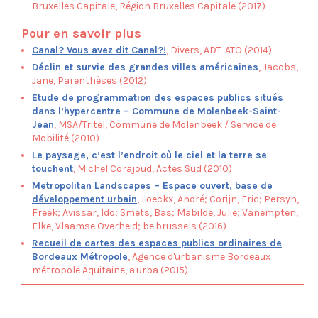
Bruxelles Capitale, Région Bruxelles Capitale (2017)
Pour en savoir plus
Canal? Vous avez dit Canal?!
, Divers, ADT-ATO (2014)
Déclin et survie des grandes villes américaines
, Jacobs,
Jane, Parenthèses (2012)
Etude de programmation des espaces publics situés
dans l’hypercentre – Commune de Molenbeek-Saint-
Jean
, MSA/Tritel, Commune de Molenbeek / Service de
Mobilité (2010)
Le paysage, c’est l’endroit où le ciel et la terre se
touchent
, Michel Corajoud, Actes Sud (2010)
Metropolitan Landscapes – Espace ouvert, base de
développement urbain
, Loeckx, André; Corijn, Eric; Persyn,
Freek; Avissar, Ido; Smets, Bas; Mabilde, Julie; Vanempten,
Elke, Vlaamse Overheid; be.brussels (2016)
Recueil de cartes des espaces publics ordinaires de
Bordeaux Métropole
, Agence d'urbanisme Bordeaux
métropole Aquitaine, a'urba (2015)