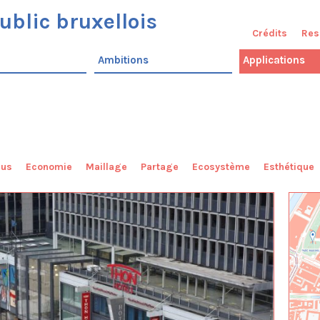
ublic bruxellois
Crédits
Res
Ambitions
Applications
sus
Economie
Maillage
Partage
Ecosystème
Esthétique