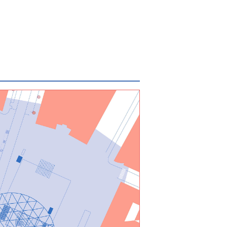
Plaine
du
Bourdon
Parc
L28
Parc
Marconi
Parc
de
la
Senne
Passerelle
Cage
aux
Ours
Saint-
Rémy
Prospection