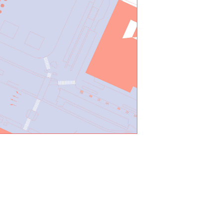
de
la
Braie
Rue
de
la
Brasserie
Boulevard
du
Souverain
Croisement
Orban
Place
Communale
de
Molenbeek
Place
Cardinal
Mercier
Place
Dumon
Place
Rogier