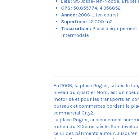
Lieu:
St.-Josse-Ten-Noode, Bruxell
GPS:
50.855774, 4.358852
Année:
2006-... (en cours)
Superficie:
45.000 m2
Tissu urbain:
Place d'équipement
intermodale
En 2006, la place Rogier, située le lon
niveau du quartier Nord, est un noeud
motorisé et pour les transports en 
bureaux et commerces bordent la pla
commercial City2.
La place Rogier, anciennement nommé
milieu du XIXème siècle. Son dévelop
celui des bâtiments autour. Jusqu’en 1