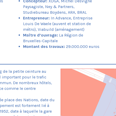
es
Concepteur:
XDGA, Michel Desvigne
Paysagiste, Ney & Partners,
Studiebureau Boydens, ARA, BRAL
Entrepreneur:
In Advance, Entreprise
Louis De Waele (auvent et station de
métro), Viabuild (aménagement)
Maître d’ouvrage:
La Région de
Bruxelles-Capitale
Montant des travaux:
29.000.000 euros
g de la petite ceinture au
 important pour le trafic
commun. De nombreux hôtels,
ce comme le centre
e place des Nations, date du
pement est fortement lié à
952, date à laquelle la gare