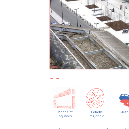
←
→
Places et
Echelle
Auto
squares
régionale