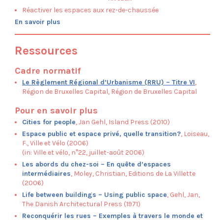
Parc de la Senne
Réactiver les espaces aux rez-de-chaussée
Passerelle Cage aux Ours
En savoir plus
Saint-Rémy
Ressources
Prospection
Cadre normatif
Le Règlement Régional d’Urbanisme (RRU) – Titre VI
,
Région de Bruxelles Capital, Région de Bruxelles Capital
Pour en savoir plus
Cities for people
, Jan Gehl, Island Press (2010)
Espace public et espace privé, quelle transition?
, Loiseau,
F., Ville et Vélo (2006)
(in: Ville et vélo, n°22, juillet-août 2006)
Les abords du chez-soi – En quête d’espaces
intermédiaires
, Moley, Christian, Editions de La Villette
(2006)
Life between buildings – Using public space
, Gehl, Jan,
The Danish Architectural Press (1971)
Reconquérir les rues – Exemples à travers le monde et