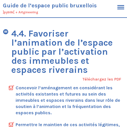
Guide de l’espace public bruxellois
]pyblik[
+
Artgineering
Cadre
4.4. Favoriser
Objectifs
Public cible
l’animation de l’espace
Définition de l’espace public
public par l’activation
Démarche
des immeubles et
Contexte
espaces riverains
Typologie générique des espaces
bruxellois
Téléchargez les PDF
Spécificités du territoire bruxellois
Cadres planologiques et outils
Concevoir l’aménagement en considérant les
opérationnels bruxellois
activités existantes et futures au sein des
immeubles et espaces riverains dans leur rôle de
Ambitions
soutien à l’animation et la fréquentation des
Conduite du projet
espaces publics.
Processus
Economie
Permettre le maintien de ces activités légitimes,