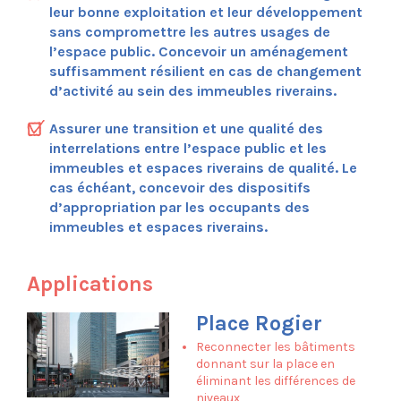
Aménagement de l’espace public
leur bonne exploitation et leur développement
Maillage
sans compromettre les autres usages de
Partage
l’espace public. Concevoir un aménagement
Ecosystème
suffisamment résilient en cas de changement
Esthétique
d’activité au sein des immeubles riverains.
Composez la feuille de route de votre
projet
Assurer une transition et une qualité des
interrelations entre l’espace public et les
Applications
immeubles et espaces riverains de qualité. Le
Rue Henri Bergé
cas échéant, concevoir des dispositifs
Rue de la Braie
d’appropriation par les occupants des
Rue de la Brasserie
immeubles et espaces riverains.
Boulevard du Souverain
Croisement Orban
Place Communale de Molenbeek
Applications
Place Cardinal Mercier
Place Dumon
Place Rogier
Place Rogier
Reconnecter les bâtiments
Plaine du Bourdon
donnant sur la place en
Parc L28
éliminant les différences de
niveaux
Parc Marconi