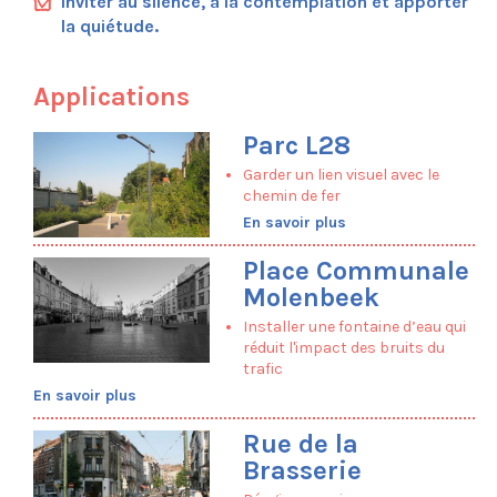
Inviter au silence, à la contemplation et apporter
Maillage
la quiétude.
Partage
Ecosystème
Applications
Esthétique
Composez la feuille de route de votre
Parc L28
projet
Garder un lien visuel avec le
Applications
chemin de fer
Rue Henri Bergé
En savoir plus
Rue de la Braie
Rue de la Brasserie
Place Communale
Boulevard du Souverain
Molenbeek
Croisement Orban
Installer une fontaine d’eau qui
Place Communale de Molenbeek
réduit l'impact des bruits du
Place Cardinal Mercier
trafic
Place Dumon
En savoir plus
Place Rogier
Rue de la
Plaine du Bourdon
Parc L28
Brasserie
Parc Marconi