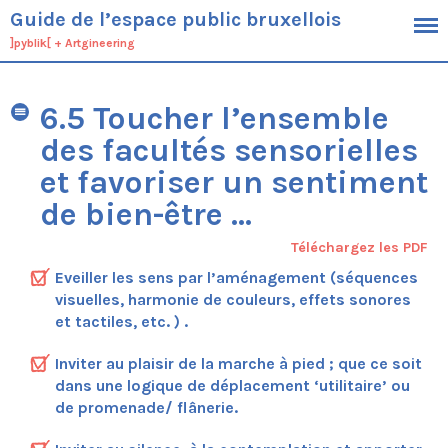
Guide de l’espace public bruxellois
]pyblik[
+
Artgineering
Cadre
6.5 Toucher l’ensemble
Objectifs
Public cible
des facultés sensorielles
Définition de l’espace public
et favoriser un sentiment
Démarche
de bien-être …
Contexte
Typologie générique des espaces
Téléchargez les PDF
bruxellois
Eveiller les sens par l’aménagement (séquences
Spécificités du territoire bruxellois
visuelles, harmonie de couleurs, effets sonores
Cadres planologiques et outils
opérationnels bruxellois
et tactiles, etc. ) .
Ambitions
Inviter au plaisir de la marche à pied ; que ce soit
Conduite du projet
dans une logique de déplacement ‘utilitaire’ ou
Processus
de promenade/ flânerie.
Economie
Aménagement de l’espace public