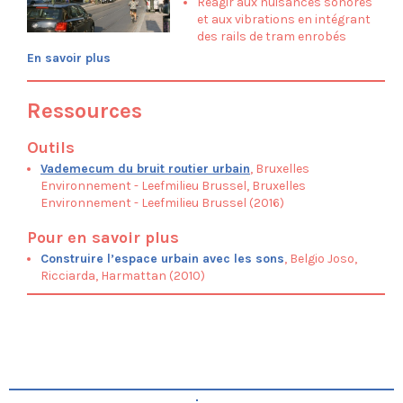
Réagir aux nuisances sonores
Parc de la Senne
et aux vibrations en intégrant
Passerelle Cage aux Ours
des rails de tram enrobés
Saint-Rémy
En savoir plus
Prospection
Ressources
Outils
Vademecum du bruit routier urbain
, Bruxelles
Environnement - Leefmilieu Brussel, Bruxelles
Environnement - Leefmilieu Brussel (2016)
Pour en savoir plus
Construire l’espace urbain avec les sons
, Belgio Joso,
Ricciarda, Harmattan (2010)