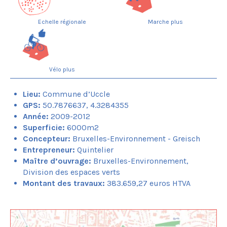
Plaine du Bourdon
Parc L28
Echelle régionale
Marche plus
Parc Marconi
Parc de la Senne
Passerelle Cage aux Ours
Saint-Rémy
Vélo plus
Prospection
Lieu:
Commune d’Uccle
GPS:
50.7876637, 4.3284355
Année:
2009-2012
Superficie:
6000m2
Concepteur:
Bruxelles-Environnement - Greisch
Entrepreneur:
Quintelier
Maître d’ouvrage:
Bruxelles-Environnement,
Division des espaces verts
Montant des travaux:
383.659,27 euros HTVA