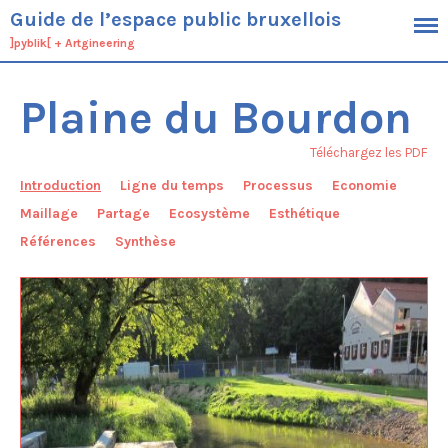
Guide de l’espace public bruxellois
]pyblik[
+
Artgineering
Plaine du Bourdon
Cadre
Téléchargez les PDF
Objectifs
Introduction
Ligne du temps
Processus
Economie
Public cible
Maillage
Partage
Ecosystème
Esthétique
Définition de l’espace public
Démarche
Références
Synthèse
Contexte
Typologie générique des espaces
bruxellois
Spécificités du territoire bruxellois
Cadres planologiques et outils
opérationnels bruxellois
Ambitions
Conduite du projet