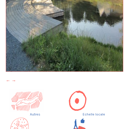
Processus
Economie
Aménagement de l’espace public
Maillage
Partage
Ecosystème
Esthétique
Composez la feuille de route de votre
projet
Applications
Rue Henri Bergé
Rue de la Braie
←
→
Rue de la Brasserie
Boulevard du Souverain
Croisement Orban
Place Communale de Molenbeek
Place Cardinal Mercier
Autres
Echelle locale
Place Dumon
Place Rogier